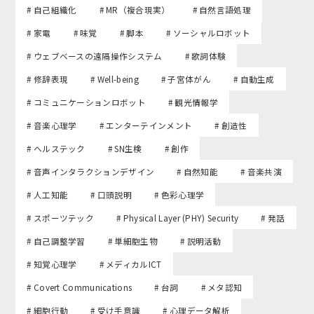
# 自己組織化
# MR（複合現実）
# 自然言語処理
# 家電
# 味覚
# 脚本
# ソーシャルロボット
# ウェブベースの遠隔操作システム
# 歌詞体験
# 修辞表現
# Well-being
# 子宮体がん
# 自動生成
# コミュニケーションロボット
# 観光情報学
# 音楽心理学
# エンターテインメント
# 創造性
# ヘルステック
# SN生検
# 創作
# 音声インタラクションデザイン
# 自然知能
# 音楽共演
# 人工知能
# 口頭説明
# 色彩心理学
# スポーツテック
# Physical Layer (PHY) Security
# 発話
# 自己調整学習
# 単細胞生物
# 説明活動
# 知覚心理学
# メディカルICT
# Covert Communications
# 台詞
# メタ認知
# 細胞行動
# 受け手意識
# 心理データ解析