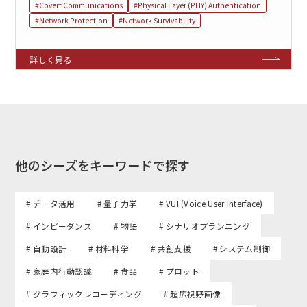
#Covert Communications
#Physical Layer (PHY) Authentication
#Network Protection
#Network Survivability
他のシーズをキーワードで探す
# データ活用
# 量子力学
# VUI (Voice User Interface)
# インピーダンス
# 物語
# シナリオプランニング
# 自動設計
# 材料科学
# 共創支援
# システム制御
# 家庭内行動認識
# 食品
# プロット
# グラフィックレコーディング
# 超広視野画像