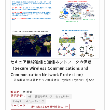
EN
アクセス
お問合せ
セキュア無線通信と通信ネットワークの保護
（Secure Wireless Communications and
Communication Network Protection）
コンセプト動画
研究概要 物理層セキュア無線通信Physical Layer (PHY) Sec…
姜 暁鴻
研究分野：
IoT
数理モデリング
セキュリティ
モバイルコンピュ―ティング
キーワード：
#Physical Layer (PHY) Security