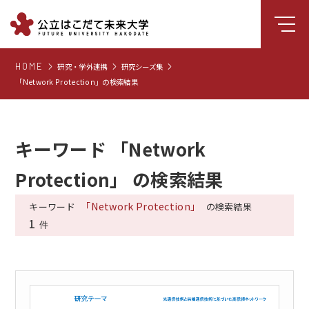
HOME
研究・学外連携
研究シーズ集
大学について
「Network Protection」の検索結果
学部
大学院
キーワード 「Network
就職支援
Protection」 の検索結果
学生生活
研究・学外連携
「Network Protection」
キーワード
の検索結果
1
件
組織・センター
図書館
受験生向け情報