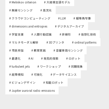
# Melnikov criterion
# 大規模言語モデル
# 無線センシング
# 高次元
# クラウドコンピューティング
# LLM
# 擬等角写像
# dimensions and entropies
# デジタルアーカイブ
# 学習支援
# 人間行動認識
# 非線形
# 仮想化技術
# マルチモーダル解析
# 3Dプリンタ
# ordinal patterns
# 市民参加
# 教育実践
# 音響車両センシング
# 最適化
# AI
# 発見的探索
# ロボット
# turbulent jets
# ワークショップ
# 同期現象
# 故障検知
# 可視化
# データサイエンス
# ビジョンデザイン
# 知能ロボット
# Jupiter auroral radio emissions