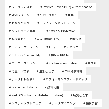
# プログラム理解
# Physical Layer (PHY) Authentication
# 対話システム
# 行動ログ解析
# 魚群
# わかりやすさ
# コンピュータネットワーク
# ソフトウェア再利用
# Network Protection
# 脳信号解析
# 人間–機械相互作用
# 群行動
# コミュニケーション
# TCP/I
# デバッグ
# Network Survivability
# 神経同期活動
# ウェアラブルセンサ
# Nonlinear oscillators
# 生成AI
# 低量DoS攻撃
# 生態心理学
# 自律分散制御
# データ駆動型解析
# パフォーマンスフィードバック
# Lyapunov stability
# 教育利用
# Wi-Fi CSI (Channel State Information)
# 聴覚心理学
# システムソフトウェア
# データマイニング
# 機械学習