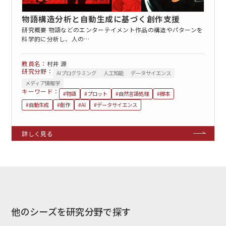
物語構造分析と自動生成に基づく創作支援
研究概要 物語などのエンターテイメント作品の構造やパターンを
科学的に分析し、人の…
村井 源
研究分野：
AIプログラミング
人工知能
データサイエンス
メディア情報学
キーワード：
#物語
#プロット
#自然言語処理
#脚本
#自動生成
#創作
#AI
#データサイエンス
他のシーズを研究分野で探す