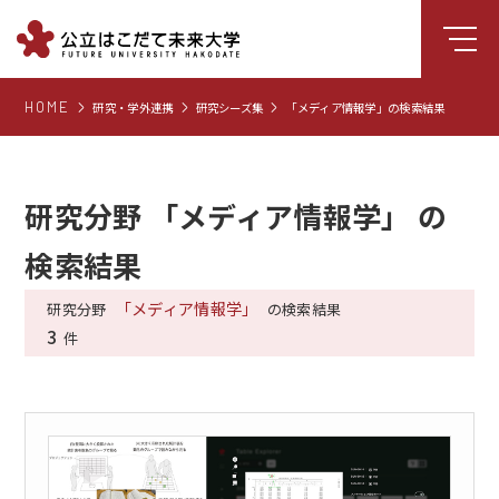
HOME
研究・学外連携
研究シーズ集
「メディア情報学」の検索結果
大学について
学部
大学院
研究分野 「メディア情報学」 の
就職支援
検索結果
学生生活
「メディア情報学」
研究分野
の検索結果
研究・学外連携
3
件
組織・センター
図書館
受験生向け情報