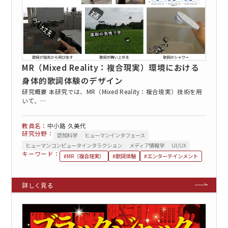
MR（Mixed Reality：複合現実）環境における
身体的歌詞体験のデザイン
研究概要 本研究では、MR（Mixed Reality：複合現実）技術を用
いて、…
中小路 久美代
研究分野：
認知科学
ヒューマンインタフェース
ヒューマンコンピュータインタラクション
メディア情報学
UI/UX
キーワード：
#MR（複合現実）
#歌詞体験
#エンターテインメント