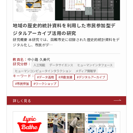
地域の歴史的統計資料を利用した市民参加型デ
ジタルアーカイブ活用の研究
研究概要 本研究では、函館市史に収録された歴史的統計資料をデ
ジタル化し、市民がデ…
EN
アクセス
お問合せ
中小路 久美代
研究分野：
人工知能
データサイエンス
ヒューマンインタフェース
ヒューマンコンピュータインタラクション
メディア情報学
キーワード：
#データ活用
#共創支援
#デジタルアーカイブ
#市民参加
#ワークショップ
コンセプト動画