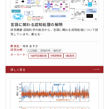
言語に関わる認知処理の解明
研究概要 認知科学の視点から、言語に関わる認知処理について研
究しています。異なる…
寺井 あすか
研究分野：
人工知能
認知科学
脳科学
キーワード：
#自然言語処理
#修辞表現
#創造性