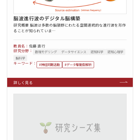
脳波進行波のデジタル脳構築
研究概要 脳波は多数の脳領野にわたる空間連続的な進行波を形作
ることが知られていま…
佐藤 直行
EN
アクセス
お問合せ
研究分野：
数理モデリング
データサイエンス
認知科学
認知心理学
脳科学
キーワード：
#神経同期活動
#データ駆動型解析
コンセプト動画