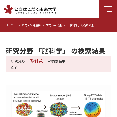
HOME
研究・学外連携
研究シーズ集
「脳科学」の検索結果
大学について
学部
大学院
研究分野 「脳科学」 の検索結果
就職支援
「脳科学」
研究分野
の検索結果
4
学生生活
件
研究・学外連携
組織・センター
図書館
受験生向け情報