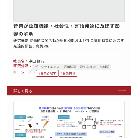
音楽が認知機能・社会性・言語発達に及ぼす影
響の解明
研究概要 協働的音楽活動が認知機能および社会情動機能に及ぼす
発達的影響、乳児-保…
中田 隆行
研究分野：
データサイエンス
認知科学
認知心理学
脳科学
キーワード：
#音楽心理学
#音楽共演