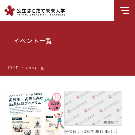
大学について
イベント一覧
学部
大学院
就職支援
HOME
イベント一覧
学生生活
研究・学外連携
組織・センター
図書館
受験生向け情報
開催日：
2026年08月01日(土)